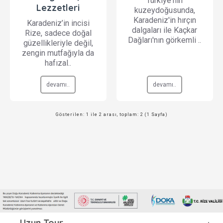
Türkiye'nin
Lezzetleri
kuzeydoğusunda,
Karadeniz'in hırçın
Karadeniz’in incisi
dalgaları ile Kaçkar
Rize, sadece doğal
Dağları'nın görkemli ..
güzellikleriyle değil,
zengin mutfağıyla da
hafızal..
devamı..
devamı..
Gösterilen: 1 ile 2 arası, toplam: 2 (1 Sayfa)
Uzun Tour