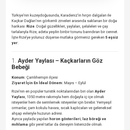
Türkiye'nin kuzeydoğusunda, Karadeniz'in hırçın dalgaları ile
Kaçkar Dağları'nın görkemli zirveleri arasında saklanan bir doğa
harikası:
Rize
. Doğal güzellikleri, yaylaları, şelaleleri ve çay
tarlalarıyla Rize, adeta yeşilin binbir tonunu barındıran bir cennet.
İşte Rize’ye yolunuz düşerse mutlaka görmeniz gereken
5 eşsiz
yer
:
1.
Ayder Yaylası – Kaçkarların Göz
Bebeği
Konum:
Çamlıhemşin ilçesi
Ziyaret İçin En İdeal Dönem:
Mayıs – Eylül
Rize'nin en popüler turistik noktalarından biri olan
Ayder
Yaylası
, 1350 metre rakımıyla hem doğayla iç içe olmak
isteyenler hem de serinlemek isteyenler için birebir. Yemyeşil
ormanlar, çam kokulu havası, sıcak kaplıcaları ve geleneksel
ahşap evleriyle huzurun adresi.
Ayrıca yaylada yapılan
horon gösterileri
,
laz böreği ve
mıhlama
gibi yerel tatlar da deneyim listenizde olmalı.