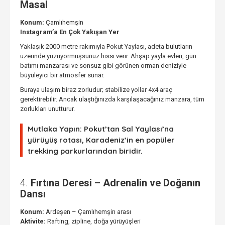
Masal
Konum:
Çamlıhemşin
Instagram’a En Çok Yakışan Yer
Yaklaşık 2000 metre rakımıyla Pokut Yaylası, adeta bulutların
üzerinde yüzüyormuşsunuz hissi verir. Ahşap yayla evleri, gün
batımı manzarası ve sonsuz gibi görünen orman deniziyle
büyüleyici bir atmosfer sunar.
Buraya ulaşım biraz zorludur; stabilize yollar 4x4 araç
gerektirebilir. Ancak ulaştığınızda karşılaşacağınız manzara, tüm
zorlukları unutturur.
Mutlaka Yapın:
Pokut’tan Sal Yaylası’na
yürüyüş rotası, Karadeniz’in en popüler
trekking parkurlarından biridir.
4.
Fırtına Deresi – Adrenalin ve Doğanın
Dansı
Konum:
Ardeşen – Çamlıhemşin arası
Aktivite:
Rafting, zipline, doğa yürüyüşleri