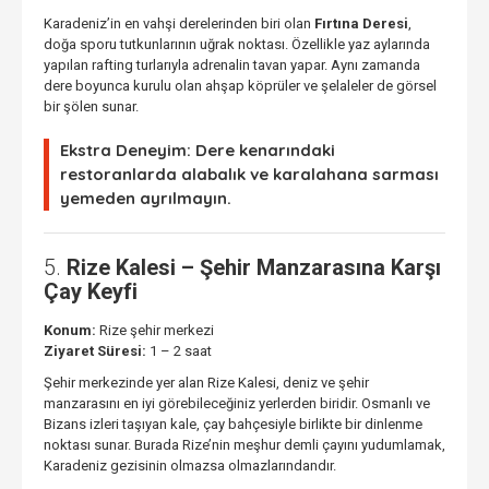
Karadeniz’in en vahşi derelerinden biri olan
Fırtına Deresi
,
doğa sporu tutkunlarının uğrak noktası. Özellikle yaz aylarında
yapılan rafting turlarıyla adrenalin tavan yapar. Aynı zamanda
dere boyunca kurulu olan ahşap köprüler ve şelaleler de görsel
bir şölen sunar.
Ekstra Deneyim:
Dere kenarındaki
restoranlarda alabalık ve karalahana sarması
yemeden ayrılmayın.
5.
Rize Kalesi – Şehir Manzarasına Karşı
Çay Keyfi
Konum:
Rize şehir merkezi
Ziyaret Süresi:
1 – 2 saat
Şehir merkezinde yer alan Rize Kalesi, deniz ve şehir
manzarasını en iyi görebileceğiniz yerlerden biridir. Osmanlı ve
Bizans izleri taşıyan kale, çay bahçesiyle birlikte bir dinlenme
noktası sunar. Burada Rize’nin meşhur demli çayını yudumlamak,
Karadeniz gezisinin olmazsa olmazlarındandır.