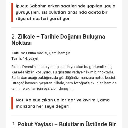
İpucu:
Sabahın erken saatlerinde yapılan yayla
yürüyüşleri, sis bulutları arasında adeta bir
rüya atmosferi yaratıyor.
2.
Zilkale – Tarihle Doğanın Buluşma
Noktası
Konum:
Fırtına Vadisi, Çamlıhemşin
Tarih:
14. yüzyıl
Fırtına Deresi'nin sarp yamaçlarında yer alan bu görkemli kale,
Karadeniz’in koruyucusu
gibi tüm vadiye hâkim bir noktada.
Surlardan aşağı baktığınızda gördüğünüz manzara nefes kesici.
Ortaçağ havasını yaşatan Zilkale, hem fotoğraf tutkunları hem de
tarih meraklıları için eşsiz bir deneyim.
Not:
Kaleye çıkan yollar dar ve kıvrımlı, ama
manzara her şeye değer!
3.
Pokut Yaylası – Bulutların Üstünde Bir