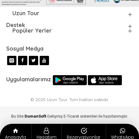
Uzun Tour
Destek
Popüler Yerler
Sosyal Medya
Uygulamalarımız
© 2025 Uzun Tour. Tüm hakları saklıdır.
Bu Site
DumanSoft
Gelişmiş E-Ticaret sistemleri ile hazırlanmıştır.
Anasayfa
Hesabım
Rezervasyonlar
WhatsApp