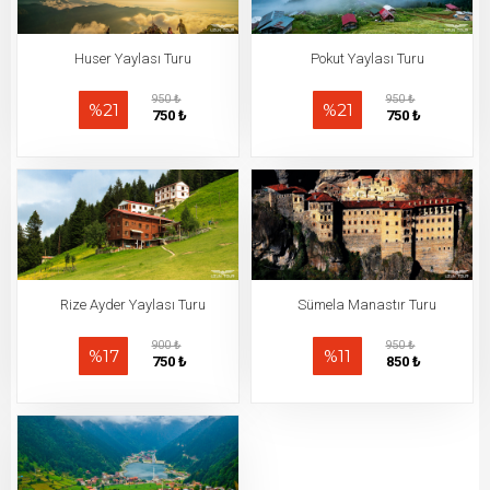
Huser Yaylası Turu
Pokut Yaylası Turu
950 ₺
950 ₺
%21
%21
750 ₺
750 ₺
Rize Ayder Yaylası Turu
Sümela Manastır Turu
900 ₺
950 ₺
%17
%11
750 ₺
850 ₺