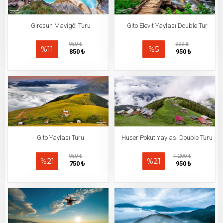
Giresun Mavigöl Turu
Gito Elevit Yaylası Double Tur
950 ₺
999 ₺
%11
%5
850 ₺
950 ₺
Gito Yaylası Turu
Huser Pokut Yaylası Double Turu
950 ₺
1.200 ₺
%21
%21
750 ₺
950 ₺