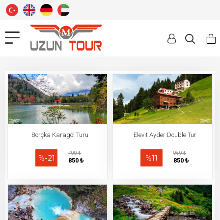
Borçka Karagöl Turu
Elevit Ayder Double Tur
700 ₺
950 ₺
%-21
%11
850 ₺
850 ₺