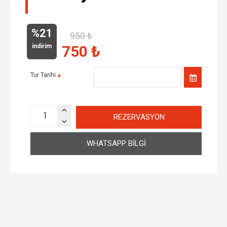
%21
950 ₺
indirim
750 ₺
Tur Tarihi
REZERVASYON
WHATSAPP BILGI